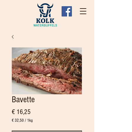
Bavette
Prijs
€ 16,25
€ 32,50
/
1kg
€ 32,50
per