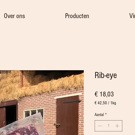
Over ons
Producten
Vi
Rib-eye
Prijs
€ 18,03
€ 42,50
/
1kg
€ 42,50
per
Aantal
*
1
Kilogram