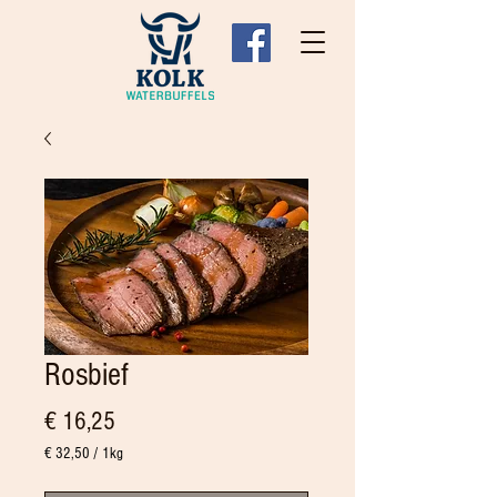
Rosbief
Prijs
€ 16,25
€ 32,50
/
1kg
€ 32,50
per